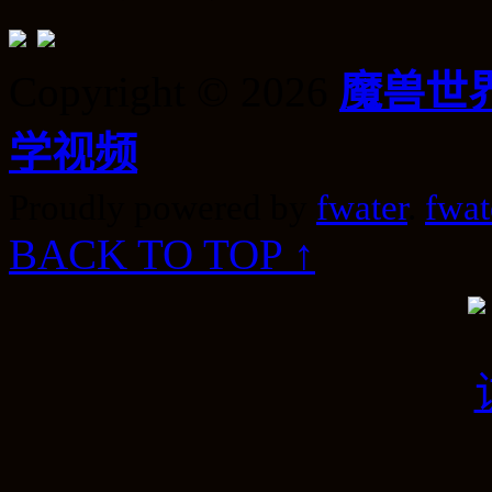
Copyright © 2026
魔兽世
学视频
Proudly powered by
fwater
.
fwat
BACK TO TOP ↑