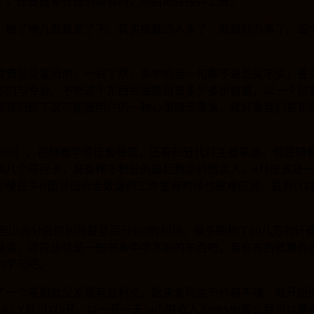
了，还要搜索在线的能看的，然后把连接弄上去。
。给了他几百意思了下。其实接触的人多了，就很好办事了。每
收费目录发给他，一目了然，多余的话一句都不说爱买不买，要
不同与专业。不管这个东西到底能创造多少多余财富，以一个顾
是我归结下这可能是用户的一种心里暗示需求，就好像我们买东
-2000），视频教学师徒套餐宏，还有积分代打主要来源。但是随
10几个号月卡，准备榨干积分的最后剩余价值走人。4月应该是
使在牛B面对低价走数量的工作室有时候也很难应对。直到D3发
少百分百的利润甚至百分150的利润。很多囤积了10几万的奸商
离谱。这应该就是一些书本中学不到的东西吧，有些东西就算你
的学习吧。
了一个星期就没发现有盈利点。后来发现金币价格不错，就开始
Y就可以6开。以一开一天24小时收入200RMB那么我可以基本