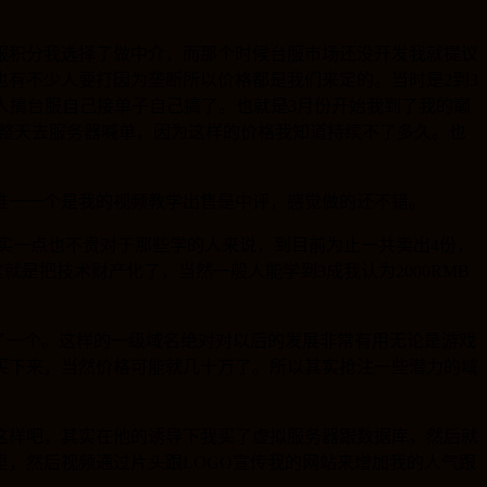
服积分我选择了做中介，而那个时候台服市场还没开发我就提议
00.却也有不少人要打因为垄断所以价格都是我们来定的。当时是2到3
一个人搞台服自己接单子自己搞了。也就是3月份开始我到了我的巅
然我也会整天去服务器喊单，因为这样的价格我知道持续不了多久。也
唯一一个是我的视频教学出售是中评，感觉做的还不错。
其实一点也不贵对于那些学的人来说，到目前为止一共卖出4份，
就是把技术财产化了，当然一般人能学到3成我认为2000RMB
注册了一个。这样的一级域名绝对对以后的发展非常有用无论是游戏
买下来，当然价格可能就几十万了。所以其实抢注一些潜力的域
是这样吧，其实在他的诱导下我买了虚拟服务器跟数据库，然后就
，然后视频通过片头跟LOGO宣传我的网站来增加我的人气跟