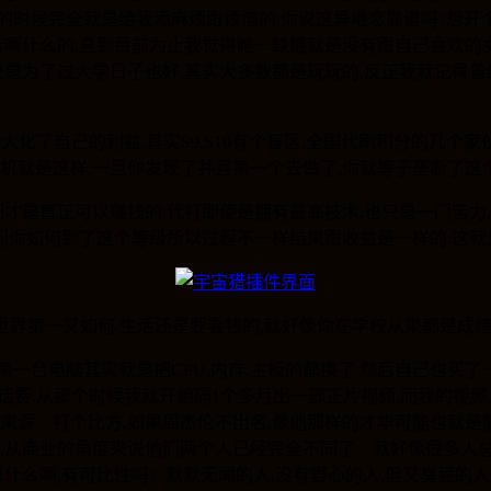
的时候完全就是给我添麻烦跟烦恼的.你说这异地恋靠谱吗?想开
音啊什么的,直到目前为止我觉得唯一缺憾就是没有跟自己喜欢的
,只是为了过大学日子也好.其实大多数都是玩玩的,反正我就记得
大化了自己的利益.其实S9,S10有个盲区,全国代刷积分的几个家
机就是这样,一旦你发现了并且第一个去做了,你就等于垄断了这个市
刷才是真正可以赚钱的.代打即使是拥有最高技术,也只是一门苦力
本不会过问你如何到了这个等级所以过程不一样结果跟收益是一样的.
是世界第一又如何.生活还是要看钱的,就好像你在学校从来都是成
一台电脑其实就是把CPU,内存,主板的都换了.然后自己也买了
电费,电话费.从那个时候我就开始隔1个多月出一部正片视频,而我
来源. 打个比方,如果周杰伦不出名,像他那样的才华可能也就是
度,从商业的角度来说他们两个人已经完全不同了. 就好像很多人
算什么啊,有可比性吗? 默默无闻的人,没有野心的人,但又臭屁的