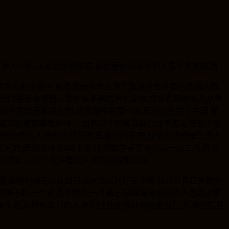
很多人一样,从底层做到现在,必然要付出很多别人看不到的东西.
实洗礼的小孩子,或者说是书本上为了解决社会矛盾的洗脑式教
二代的报道与写照正是社会矛盾的真实反映.想想看那些辛苦从重
不是自己能决定的,这就跟中彩票一样,既然出生在了中国,那
自习整天被老实痛骂的场景,当然那个时候我就已经不怎么把老师当
权没势的人说的,而真正做官,有钱的家庭,即使你读的是三流大
宣泄,娱乐的地方4年下来,你的数学甚至不如高一高二,你的英
大学太三流了,也许重点大学的会好那么点.
只能说他的确可以让自己活得比以前好很多吧.我认为真正关键的
充满干劲,一个永远不放弃,一个敢于另辟蹊径创新的人远远比那
不逊,又拥有实力的人.他们往往能很好的估量自己,充满自信,在