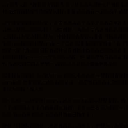
S10赛季又是个改变很大的赛季.为了体现我与其他代打者的不
种方式很容易被传播但是从目前来看,还是具有一定的效果,也
这里就要说到我的淘宝了.在去年加入这个圈子之前我甚至连支付
开始总是那么的陌生和不习惯,但是一旦你的工作或者你必须要用
记得我开淘宝店其实是为了出售我的台服账号来着.可是后来账号
前面几天我的视频是5RMB一个月卖,后来发现顾客根本不在乎是
信誉大家才会买的,但是我这种只有我能出售的东西顾客根本不会
频的钱就相对于一个大学生的生活费了吧.而截至到目前为止,我
作.谁都知道玩猎人想学PVP的要来看看我的
魔兽世界
视频.
后来我发现视频可以卖为什么,我的宏不能卖呢,于是我就直接挂了
30RMB吧.结果销量上也没有明显减少.截至到目前为止宏的销量
来的为何我不加入呢.
那个时候一天想要赚1000RMB还是300RMB完全是是看
子.而我的猎人单子价格普通比其他打手贵50左右.因为我属于顶
别的.所以后来我的淘宝店就开始自己接单子了.
接单子就涉及到配单了,也是我最恶心的地方了.但是为了淘宝