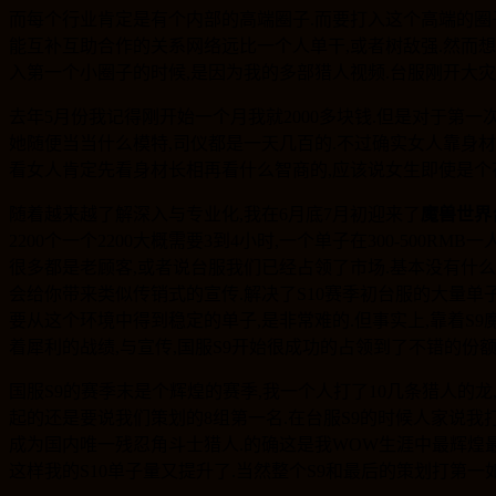
而每个行业肯定是有个内部的高端圈子.而要打入这个高端的圈子
能互补互助合作的关系网络远比一个人单干,或者树敌强.然而
入第一个小圈子的时候,是因为我的多部猎人视频.台服刚开大
去年5月份我记得刚开始一个月我就2000多块钱.但是对于第一
她随便当当什么模特,司仪都是一天几百的.不过确实女人靠身材
看女人肯定先看身材长相再看什么智商的,应该说女生即使是个花
随着越来越了解深入与专业化,我在6月底7月初迎来了
魔兽世界
2200个一个2200大概需要3到4小时,一个单子在300-5
很多都是老顾客,或者说台服我们已经占领了市场.基本没有什么
会给你带来类似传销式的宣传.解决了S10赛季初台服的大量单子
要从这个环境中得到稳定的单子,是非常难的.但事实上,靠着S
着犀利的战绩,与宣传,国服S9开始很成功的占领到了不错的份额
国服S9的赛季末是个辉煌的赛季,我一个人打了10几条猎人的龙
起的还是要说我们策划的8组第一名.在台服S9的时候人家说我
成为国内唯一残忍角斗士猎人.的确这是我WOW生涯中最辉煌最亮
这样我的S10单子量又提升了.当然整个S9和最后的策划打第