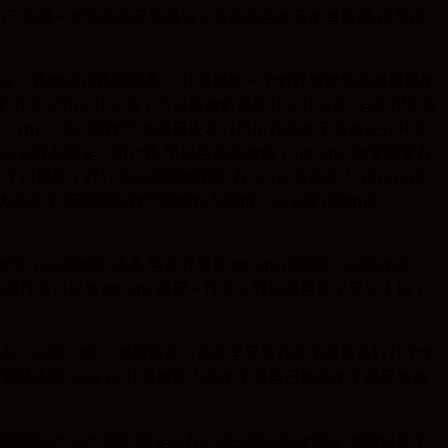
实行.我唯一想到的就是优酷设立密码然后淘宝出售密码.虽然这
的虽不算精通也算是熟悉了.其实接触一个新鲜事物到熟悉很简单.
宝不怎么明白.什么拍了可以修改价格啊什么什么的,全部不懂.我
月出个3到5部教学.也就是去年11月份我的淘宝店铺正式开张.
来说根本完全不用计算.所以后来就改成了10RMB..淘宝是要有
候除了代打,每天卖视频额外有50-100多的收入.这仅仅视
很大的数字,但是那些教学视频作为我推广知名度也做出的不小工
买宏的比买视频的还多.后来我发现20RMB也是卖不如就改成
一条邮件就可以有30RMB,这是一件多么轻松而且等于是天上掉下
身根本不缺猎人单子,想要赚多少钱完全是看我愿不愿意多打几个单
我依然还是200左右.其实接别人的单子跟自己接的单子还是有差
得我整天忙这忙那的完全没有时间去顾忌到女朋友,嗯貌似那个