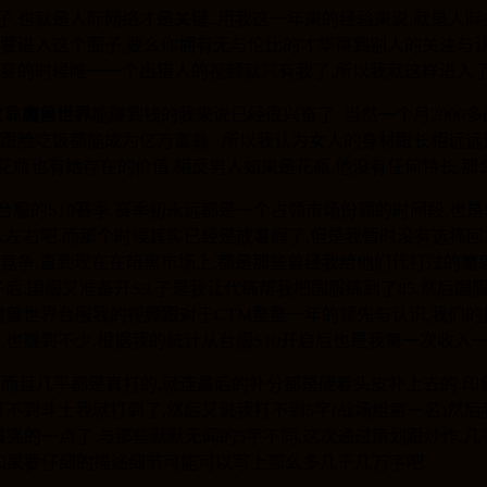
,也就是人际网络才是关键..用我这一年来的经验来说,就是人际
想要进入这个圈子,要么你拥有无与伦比的才华得到别人的关注与认
灾变的时候唯一一个出猎人的视频就只有我了,所以我就这样进入了
次靠
魔兽世界
能赚到钱的我来说已经很兴奋了. 当然一个月200
跟脸吃饭都能成为亿万富翁. 所以我认为女人的身材跟长相远远比
瓶也有她存在的价值,相反男人如果是花瓶,他没有任何特长,那
台服的S10赛季.赛季初永远都是一个占领市场份额的时间段,也
00RMB一人左右吧.而那个时候其实已经是放暑假了,但是我暂时没有
竞争.直到现在在暗黑市场上,都是那些曾经我给他们代打过的魔兽
后,国服又准备开S9.于是我让代练帮我把国服练到了85,然后
9魔兽世界台服我的视频跟对于CTM整整一年的领先与认识,我们
,也赚到不少.根据我的统计从台服S10开启后也是我第一次收入一
,而且几乎都是真打的,就连最后的补分都是硬着头皮补上去的.印象
打不到斗士我就打到了,然后又说我打不到5字(战场组第一名)然
的一点了.与那些默默无闻的5字不同,这次通过策划跟炒作,几乎
一如果要仔细的描述细节可能可以写上那么多几千几万字吧.