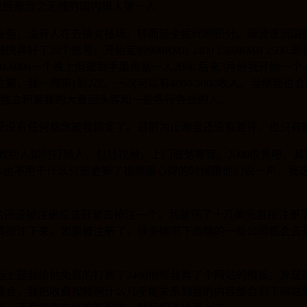
已经是当之无愧的国内猎人第一人.
业务，没有人在去搞竞技场。转而是全民代刷积分。随波逐流国
20个账号，开始定价900RMB 2400 1500RMB 25
-6000一个晚上但是到手里也就一人2000.后来3月份我开始
雄之累，我一周带1到2次。一次可以有4000-5000收入。当
始独立积累我的大量回头客和一些各行各业的人。
是没有任何悬念被我搞定了。目前为止淘宝还没有差评，也只有
的教别人如何打猎人，包括视频，上门服务等等。2000很贵吧，
基本也不用干什么只是更新了视频跟心得的时候跟他们说一声。我这
net域名还没被注册应该赶紧去抢注一个。我就花了十几美元直接
须抢注下来。如果被注册了，很多情况下高端的一些公司都会去
上是我给他免费的打到了2400他帮我弄了个网站的模板。算
整合，我把收费视频啊什么几乎能关系到我的内容整合到了网站里