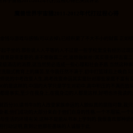
界宇宙猎2011-2012年代打过程心得
已关闭评论
魔兽世界宇宙猎2011-2012年代打过程心得
金钱与游戏与感情(可以去掉),已经积累了不大不小的财富.正如
是平起平坐的,那些说人人平等的人不过是一些学校里没有经历过现
庭背景是很重要的,谁不想做富二代,谁想做屌丝?其实很多抨击富
级酒店的消费,这当然势必造成一些心理和社会矛盾.当然这种事情
更多是洗脑式教育上的痛苦.至今我任然不满于,初中打篮球后上晚
老师说的中考改变人生,高考改变命运其实是针对那些家庭不富有没
0的是这样的,中国的大学只是学生对初中,高中积压的不满而放纵,
都是事实,至少在我身上,在我身边的人都是这样,好吧也许我读的
就百分10.读书牛B的人改变家族命运的人貌似真的屈指可数,我
业者,他们成功的大部分来自于他们自身的性格.一个不服输,一个
与生活的环境有关.这种不是能从书本上学到的.我很喜欢那种骄傲
用行动证明,直到让他那些愚昧的人诚服于此.