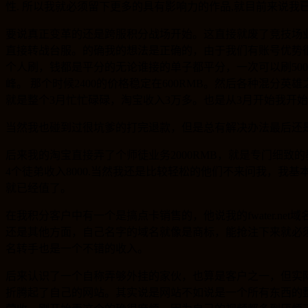
性. 所以我就必须留下更多的具有影响力的作品,就目前来说我
要说真正变革的还是跨服积分战场开始。这直接就废了竞技场
直接转战台服。的确我的想法是正确的，由于我们有账号优势很快弄好了
个人刷，钱都是平分的无论谁接的单子都平分，一次可以刷5000
峰。 那个时候2400的价格稳定在600RMB。然后各种混分英
就是整个3月忙忙碌碌，淘宝收入3万多。也是从3月开始我开
当然我也碰到过很坑爹的打完退款，但是总有解决办法最后还
后来我的淘宝直接弄了个师徒业务2000RMB，就是专门细致
4个徒弟收入8000.当然我还是比较轻松的他们不来问我，我
就已经值了。
在我积分客户中有一个是搞点卡销售的，他说我的fwater.
还是其他方面，自己名字的域名就像是商标，能抢注下来就必
名转手也是一个不错的收入。
后来认识了一个自称弄够外挂的家伙，也算是客户之一，但实际
折腾起了自己的网站。其实说是网站不如说是一个所有东西的