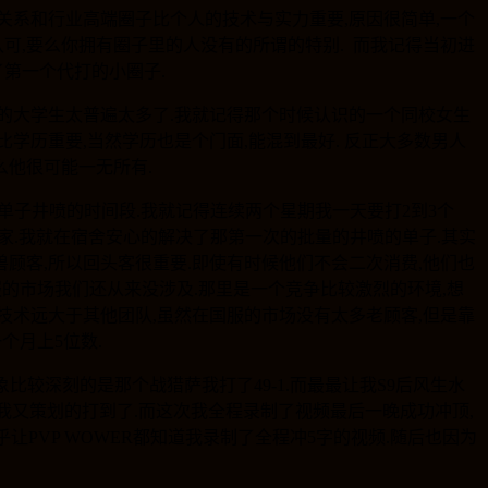
关系和行业高端圈子比个人的技术与实力重要,原因很简单,一个
可,要么你拥有圈子里的人没有的所谓的特别. 而我记得当初进
第一个代打的小圈子.
0多的大学生太普遍太多了.我就记得那个时候认识的一个同校女生
学历重要,当然学历也是个门面,能混到最好. 反正大多数男人
么他很可能一无所有.
是单子井喷的时间段.我就记得连续两个星期我一天要打2到3个
选择回家.我就在宿舍安心的解决了那第一次的批量的井喷的单子.其实
顾客,所以回头客很重要.即使有时候他们不会二次消费,他们也
国服的市场我们还从来没涉及.那里是一个竞争比较激烈的环境,想
的技术远大于其他团队,虽然在国服的市场没有太多老顾客,但是靠
个月上5位数.
比较深刻的是那个战猎萨我打了49-1.而最最让我S9后风生水
后我又策划的打到了.而这次我全程录制了视频最后一晚成功冲顶,
让PVP WOWER都知道我录制了全程冲5字的视频.随后也因为