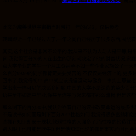
2013 年 8 月 19 日 | Posted in
魔兽世界宇宙猎杂谈技术类
|
魔兽世
此文为
魔兽世界宇宙猎
当时带打一年的心得，仅供参考
转瞬即逝一年已经过去了,一年之间自己经历了很多东西,围绕着
其实,这个社会是非常不公平的.我从来不认为人与人是平等,
育.我觉得百分70的人在出生的那刻就决定了他的财富状况,家
点大学毕业的学生一个月工资甚至不如一些企业家族公子一天星
么百分99.99的同学都肯定是要受苦的.不仅仅是经济上的,
回事了,我觉得初中,高中就应该提倡运动与健身. 事实上那些
学出来一样可以解决诸多问题.中国的大学不是深造的至少百分9
语甚至不如高中毕业,你甚至连字写起来都不那么流畅.但是这些
那么剩下的百分30中,我认为靠着自己的读书改变命运的最多也
不是读书如何而是剩下百分20中性格如何.我觉得很多富翁和创
些拥有知识却安于现状,软弱性格的人强多了.而性格的缔造往往
别人眼里他可能是吹牛B,但是他知道他说的都是事实.而且他会