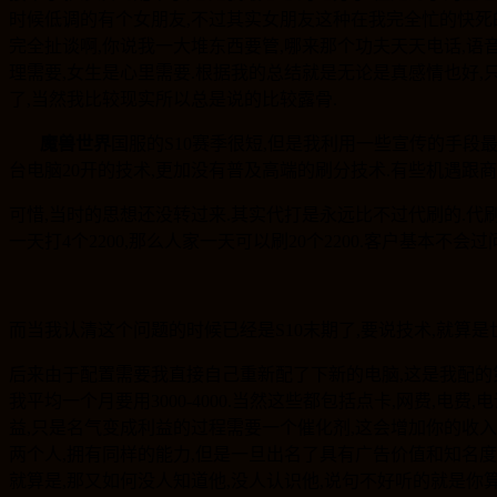
时候低调的有个女朋友,不过其实女朋友这种在我完全忙的快死
完全扯谈啊,你说我一大堆东西要管,哪来那个功夫天天电话,语
理需要,女生是心里需要.根据我的总结就是无论是真感情也好
了,当然我比较现实所以总是说的比较露骨.
魔兽世界
国服的S10赛季很短,但是我利用一些宣传的手段最
台电脑20开的技术,更加没有普及高端的刷分技术.有些机遇跟商
可惜,当时的思想还没转过来.其实代打是永远比不过代刷的.代
一天打4个2200,那么人家一天可以刷20个2200.客户基
而当我认清这个问题的时候已经是S10末期了,要说技术,就算
后来由于配置需要我直接自己重新配了下新的电脑,这是我配的第
我平均一个月要用3000-4000.当然这些都包括点卡,网费,
益,只是名气变成利益的过程需要一个催化剂,这会增加你的收入
两个人,拥有同样的能力,但是一旦出名了具有广告价值和知名
就算是,那又如何没人知道他,没人认识他,说句不好听的就是你