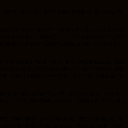
个领域的人都认识点，这样对于自己是非常有利的。还是那句
买就别在问我这个问那个了。的确省心了很多，从收入上也趋近
客的心里角度来说，当你买东西，一个有专业的网站一个没有的
西明明差不多质量却一定要选择正规店面一样，可能还略贵了
着时间推移跟工作室的乱入台服。价格已经跌至200RMB。而且
一个比较烦心却又没有多少利润的时候了。我把所有的残余英雄
布，台服的月卡直接从80一张到了200多一张。我甚至连冲架
都在D3开放的1周内赚了20几万。预见性是投机的一个难点，
遇见到了你也很难有这种魄力去做吧。而学校里的一些东西是没
研究一下哪里有暗黑3的外挂可以利用。随着这方面的成熟，我
上这个月一天收入在600-1000RMB。我是这么推算着，但是