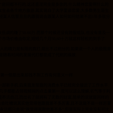
个房间都不行的,这还意淫完全是多余的.什么精神恋爱啊什么的
女生去各个地方旅游.其实说白了大学里谈恋爱,大多数男生是生
曾经某人信誓旦旦的跟我说会跟某人如何如何结果不出1年多就分
伙低调的赚了50-60万.而那个时候还没有跨服组队,也没有普及一
场价格由你定,短短几个月50,60十万就这样轻松的到手了.
,人的精力是有限的真打,是比不过刷分的.如果说一个人的极限是
这就是随着时间的发展代打都变成了代刷的缘故.
绩第一但是出来却找不到工作有何意义一样.
一部新手机.后来我发现我的消费水平已经完全接近了工作水平.
的视频几乎都能占领视频网的点击量第一.我可以这么理解,名气等于利
能养活自己,而出名了就拥有了无数的财富,简单的说就是同样的
总会吐槽说其实他觉得他跟我差不多厉害,且不说是不是一样厉害
人永远都只会说”我觉得我跟他差不多”,但是实际上完全没有可比