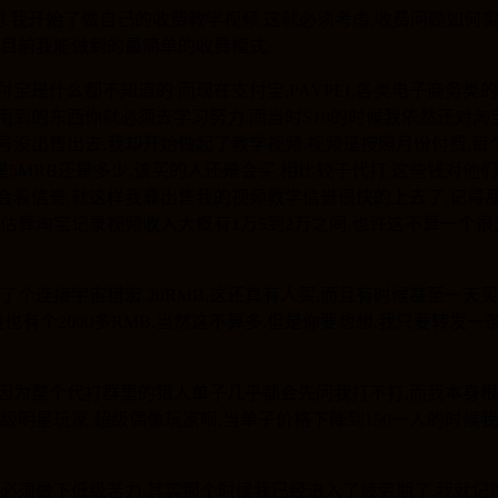
同.我开始了做自己的收费教学视频.这就必须考虑,收费问题如何
是目前我能做到的最简单的收费模式.
宝是什么都不知道的.而现在支付宝,PAYPEL各类电子商务类
到的东西你就必须去学习努力.而当时S10的时候我依然还对淘
没出售出去,我却开始做起了教学视频.视频是按照月份付费,每个
5MRB还是多少,该买的人还是会买,相比较于代打,这些钱对他们
看信誉,就这样我靠出售我的视频教学信誉很快的上去了.记得那个时
估算淘宝记录视频收入大概有1万5到2万之间.也许这不算一个
个连接宇宙猎宏.20RMB,这还真有人买,而且有时候甚至一天
也有个2000多RMB.当然这不算多.但是你要想想,我只要转发
我心情.因为整个代打群里的猎人单子几乎都会先问我打不打,而我本
级明星玩家,超级偶像玩家呗,当单子价格下降到150一人的时候
也必须做下低级苦力.其实那个时候我已经进入了疲劳期了.我就记