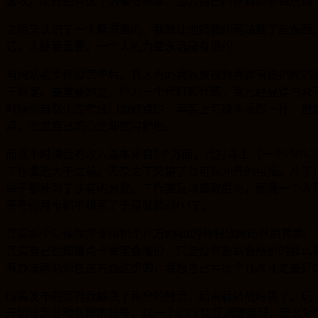
营收。刚开始弄这个的确很麻烦，因为自己的视频都多到厌烦
之后又认识了一个画漫画的。我就让他帮我的网站画了些东西
话，人脉最重要。一个人的力量永远是有限的。
当网站初步建设完毕后，有人再问我收费视频我就直接把网站
于稳定。最重要的是，作为一个代打和代练，我已经显得与众
时候你自然优先考虑门面好点的，事实上可能本质都一样，但
点，但是自己的心里却觉得舒坦。
而这个时候我的收入基本来自3个方面，代打斗士（一个1500
工作量远大于之前。无奈之下又搞了台可以30开的电脑。冲了
单子都补到了该有的分数。工作室是以量取胜的，而我一个人即
子号的月卡都不想买了于是就转战D3了。
其实那个时候就应该囤积个几万RMB的台服战网币然后转卖，至
其实自己也知道点卡肯定会涨价，只是没有想到会涨价的那么
有办法帮助你在这方面进步的，我想自己亏损个几次才是最好
暗黑发布的那周我解决了积分的残余，后来就转战暗黑了。玩
开始搜刮各种各样的账号，以一个KEY挂亚洲跟美服，那么3个KE