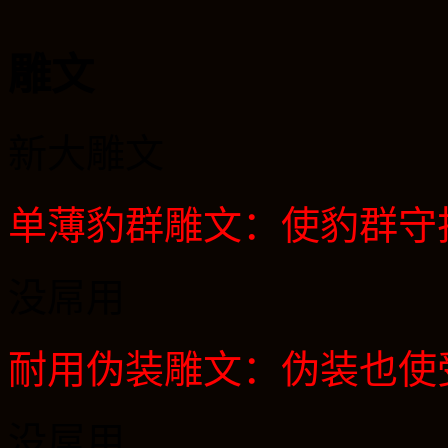
雕文
新大雕文
单薄豹群雕文：使豹群守
没屌用
耐用伪装雕文：伪装也使
没屌用