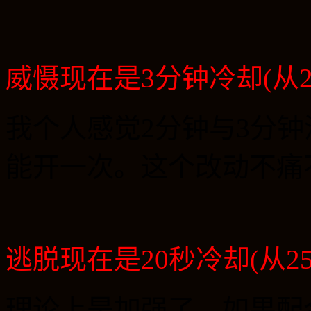
威慑现在是
3
分钟冷却
(
从
我个人感觉
2
分钟与
3
分钟
能开一次。这个改动不痛
逃脱现在是
20
秒冷却
(
从
2
理论上是加强了，如果配