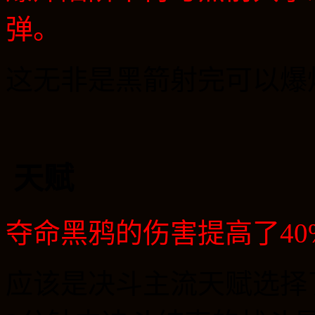
弹。
这无非是黑箭射完可以爆
天赋
夺命黑鸦的伤害提高了
40
应该是决斗主流天赋选择