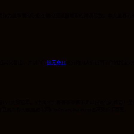
师作为最华丽的职业在他的视频里展现的淋漓尽致。本人最喜欢
近其又复出，并制作了
惊无命11
充分的向人们证明了他依然宝刀
1V1大赛冠军，5字角斗士等等等等都不足以描述他的传奇！
并且其制作的魔兽教学网http://www.fwater.net也深受新手喜爱。