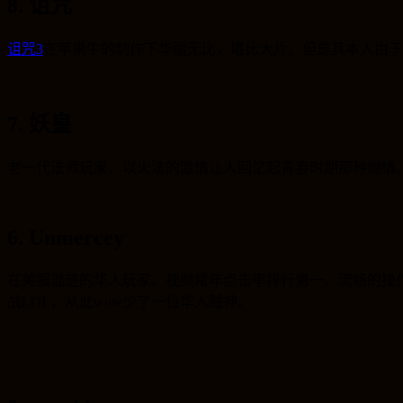
8. 诅咒
诅咒3
在苹果牛的制作下华丽无比，堪比大片。但是其本人由于
7. 妖皇
老一代法师玩家，以火法的激情让人回忆起青春时期那种燃情
6. Unmercey
在美服混迹的华人玩家。视频常年点击率排行第一。流畅的操
战LOL，从此wow少了一位华人贼神。