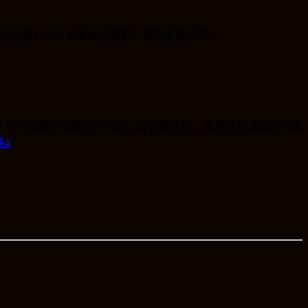
与点击度，什么如果你没看过？请百度苍天哥。
。无可挑剔的视频制作功底，加背景人员。运用导与演成功的演
果4
.