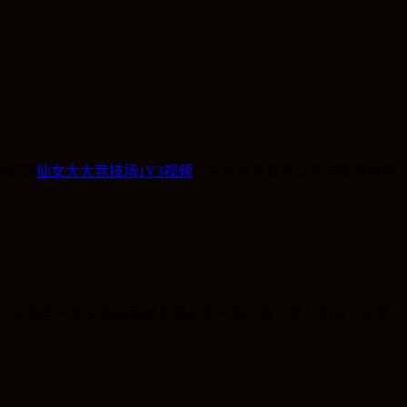
刺的是
仙女大大竞技场1V3视频
。并且他曾获得过全国野外插旗
与游戏里一美女盗贼喜结良缘从此一蹶不振！终于明白了还是