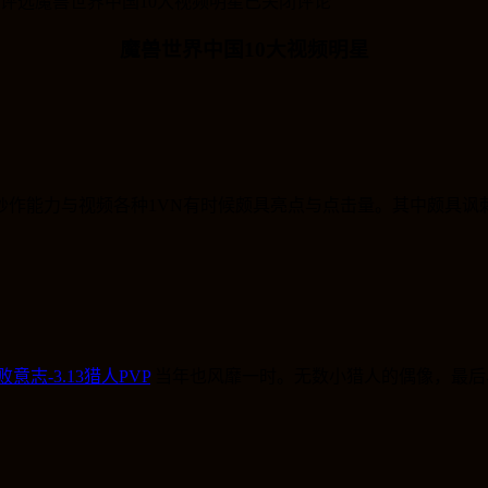
评选魔兽世界中国10大视频明星
已关闭评论
魔兽世界中国10大视频明星
炒作能力与视频各种1VN有时候颇具亮点与点击量。其中颇具讽
意志-3.13猎人PVP
当年也风靡一时。无数小猎人的偶像，最后