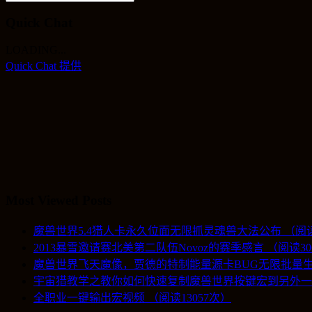
Quick Chat
LOADING...
Quick Chat 提供
Most Viewed Posts
魔兽世界5.4猎人卡永久位面无限抓灵魂兽大法公布 （阅读1
2013暴雪邀请赛北美第二队伍Novoz的赛季感言 （阅读30
魔兽世界飞天魔像，贾德的特制能量源卡BUG无限批量生产
宇宙猎教学之教你如何快速复制魔兽世界按键宏到另外一个账
全职业一键输出宏视频 （阅读13057次）