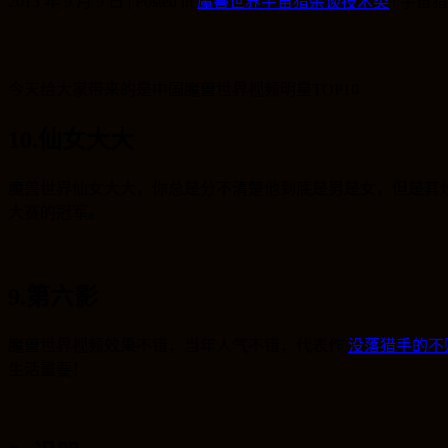
2013 年 9 月 9 日 | Posted in
魔兽世界宇宙猎杂谈技术类
|
宇宙猎
今天给大家带来的是中国魔兽世界视频明星TOP10
10.仙女大大
魔兽世界仙女大大，你总是分不清楚他到底是男是女，但是其
大赛的冠军。
9.第六影
魔兽世界视频效果不错，当年人气不错，代表作
没落猎手的不败
生活重要！