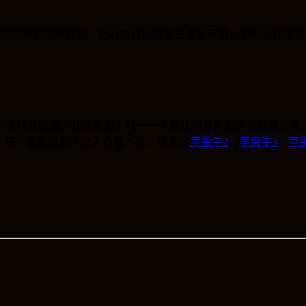
实在在的明星视频玩家。他的魔兽视频总是能够获得大量的关注度
了大部分的国内视频明星，唯一一个能让国外都震惊的视频玩家
。在华丽的效果下让人百看不厌。代表作
苹果牛2
，
苹果牛3
，
苹