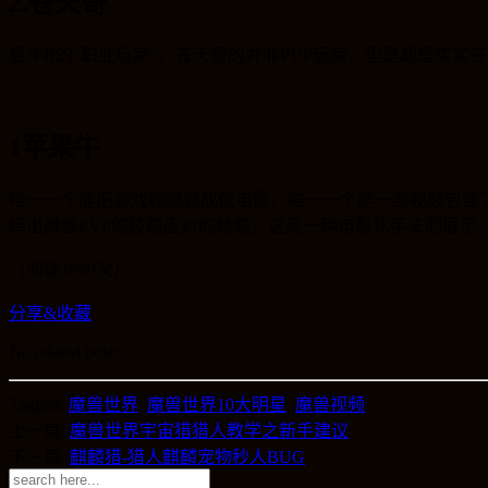
2.苍天哥
最牛B的”职业玩家”。苍天哥的并非PVP玩家，但是却是实
1苹果牛
唯一一个能把游戏视频做成像电影，唯一一个能一部视频包含
绎出魔兽PVP的技能应对的精髓，这是一种电影化手法的展示
（阅读1969次）
分享&收藏
No related posts.
Tagged:
魔兽世界
,
魔兽世界10大明星
,
魔兽视频
上一篇:
魔兽世界宇宙猎猎人教学之新手建议
下一篇:
麒麟猎-猎人麒麟宠物秒人BUG