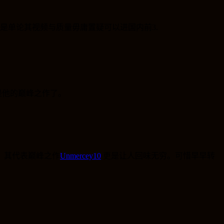
是单论其视频与质量毋庸置疑可以进国内前3.
是他的巅峰之作了。
。其代表巅峰之作
Unmercey10
更是让人回味无穷。可惜早早转