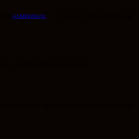
的就是
GAMEKING10
， GAMEKING不仅仅在国内被评为最
未老，他依然是中国最好的术士视频玩家
虽然视频制作技术渣，但是其依靠庞大的量依然俘获了大量的粉