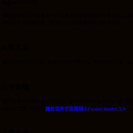
5.gameking
国服最知名法师没有之一，小弟当年接触视频就是看他的。法
著名的法师视频玩家，更是让国外玩家熟知可谓声名在外。
4.惊无名
能与DD媲美的术士，被国人称为中国D大。视频简洁华丽。最
3.宇宙猎
国服魔兽视频制作最多的玩家，国服教学制作最多的玩家，国服
丝与关注度。代表作
魔兽世界宇宙猎猎人Fwater hunter XII
。