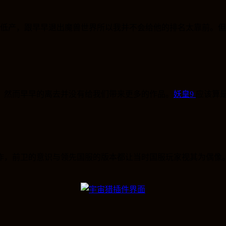
低产，跟早早退出魔兽世界所以我并不会给他的排名太靠前。但
。然而早早的离去并没有给我们带来更多的作品。
妖皇9
应该算
作，前卫的意识与领先国服的版本都让当时国服玩家视其为偶像