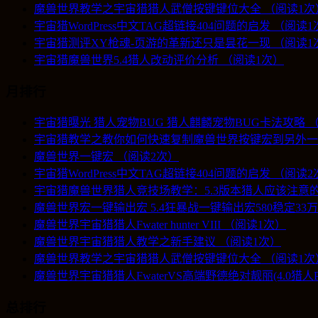
魔兽世界教学之宇宙猎猎人武僧按键键位大全 （阅读1次
宇宙猎WordPress中文TAG超链接404问题的启发 （阅读
宇宙猎测评XY枪魂-页游的革新还只是昙花一现 （阅读1
宇宙猎魔兽世界5.4猎人改动评价分析 （阅读1次）
月排行
宇宙猎曝光 猎人宠物BUG 猎人麒麟宠物BUG卡法攻略 
宇宙猎教学之教你如何快速复制魔兽世界按键宏到另外一
魔兽世界一键宏 （阅读2次）
宇宙猎WordPress中文TAG超链接404问题的启发 （阅读
宇宙猎魔兽世界猎人竞技场教学：5.3版本猎人应该注意的
魔兽世界宏一键输出宏 5.4狂暴战一键输出宏580稳定3
魔兽世界宇宙猎猎人Fwater hunter VIII （阅读1次）
魔兽世界宇宙猎猎人教学之新手建议 （阅读1次）
魔兽世界教学之宇宙猎猎人武僧按键键位大全 （阅读1次
魔兽世界宇宙猎猎人FwaterVS高端野德绝对靓丽(4.0猎
总排行