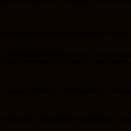
猎魔兽世界6.0测试服体验心得：一键宏被砍，传统一键宏消失
已
0,XXXX
这样的命令已经被砍，导致了没有办法让多个
GCD
技能在
能。所以宇宙猎我又利用暴雪的另一个命令，可以实现
/casts
，发现比自己手按好用多了，所以一键宏未死，传统一键宏已死
宏，完全就让这个游戏傻瓜了，虽然现在就很傻瓜了。但是只有
3
。射击猎没了奥数，循环变成瞄准稳固，瞄准倾斜能量，
PVP
射