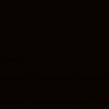
。
一个版本弱过。
估计直接
AFK
大片人。毫无可玩性啊。技能少了是缩短高玩与
测试服仅供参考，一键宏的命令也许只是个测试服
BUG
。不过其