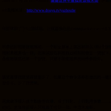
2014 年 7 月 28 日 | Posted in
魔兽世界宇宙猎杂谈技术类
|
宇宙
6.0
直播关注：
http://www.douyu.tv/yuzhoulie
目前体验了下
6.0
测试服。让我震惊的是
/castsequence reset=0 
所幸还好的是技能缩减，一个职业基本上输出就那么
3
到
4
个技
用起来效果也一样。而测试服在利用自己研制的兽王一键宏下
合使用依然还是一个按键，只是不能使用界面动作条插件。
感觉暴雪就是觉得技能少了，如果这个命令还存在做出的一键
宏会卡。少了就完美。
再来说下猎人这个职业生存猎，没了钉刺，上钉刺用多重……
呵呵。总体目前猎人只有兽王可以一战。中流水准吧、