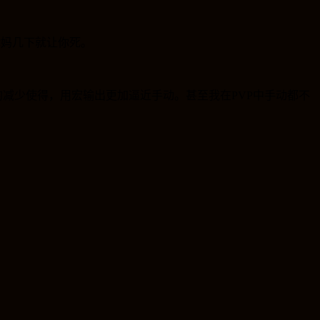
你妈几下就让你死。
的减少使得，用宏输出更加逼近手动。甚至我在
PVP
中手动都不