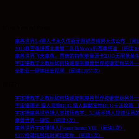
Most Viewed Posts
魔兽世界5.4猎人卡永久位面无限抓灵魂兽大法公布 （阅读1
2013暴雪邀请赛北美第二队伍Novoz的赛季感言 （阅读30
魔兽世界飞天魔像，贾德的特制能量源卡BUG无限批量生产
宇宙猎教学之教你如何快速复制魔兽世界按键宏到另外一个账
全职业一键输出宏视频 （阅读13057次）
周排行
宇宙猎教学之教你如何快速复制魔兽世界按键宏到另外一
宇宙猎曝光 猎人宠物BUG 猎人麒麟宠物BUG卡法攻略 
宇宙猎魔兽世界猎人竞技场教学：5.3版本猎人应该注意的
魔兽世界一键宏 （阅读2次）
魔兽世界宇宙猎猎人Fwater hunter VIII （阅读1次）
9377枪魂坑钱坑时间坑死你 （阅读1次）