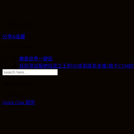
（阅读3086次）
分享&收藏
No related posts.
上一篇:
魔兽世界一键宏
下一篇:
目前测试服德拉诺之王的5H本到底有多难?高于CTM
Quick Chat
LOADING...
Quick Chat 提供