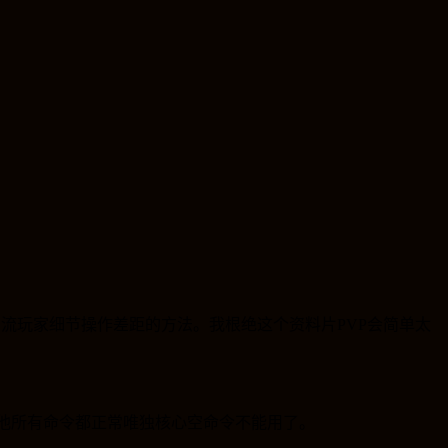
中流玩家细节操作差距的方法。我根绝这个资料片
PVP
会简单太
他所有命令都正常唯独核心空命令不能用了。