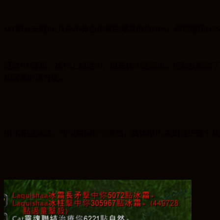
MT
职业天赋
PK
几乎不掉血伤害完爆其他纯
DPS
。单挑碾压
DP
感觉
100
等级，操作上趋近
60
，但是比
60
还简单。控制技能砍了
如宏来的爽方便。
BUG
职业冰法。可以瞬间秒你满血。具体
BUG
未知反正是个从