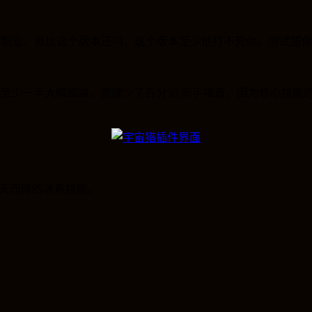
S
职业。恩比这个版本还叼，这个版本至少他打不死你。测试服
至少一半大幅缩减。按键少了百分
30.
新手福音。因为核心技能
天而降的冰系技能。