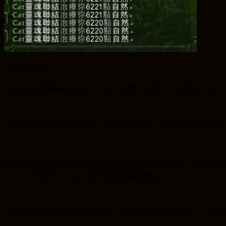
6.0冰法BUG
要知道100
等级满血目前
PVP
就
31
万哦，法师一个技能老子挂了
DK
任何天赋都回血超级叼。
DK
有弱过吗？我记得
DK
真的没有
按照目前测试服的进度我感觉
3
到
4
个月内开
100
无望，这开出来
多。
PVE
的话也一样。循环会越来越简单的。
不过
90
的时候武僧逆天测试服，后来出来也变成渣渣了，所以