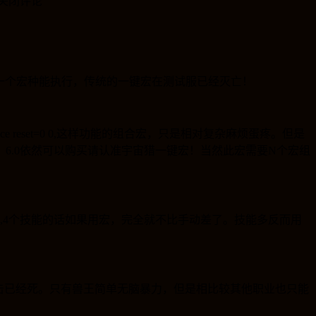
关闭评论
一个宏种能执行，传统的一键宏在测试服已经灭亡！
equence reset=0 0,这样功能的组合宏，只是相对复杂麻烦蛋疼。但是
。
6.0
依然可以购买请认准宇宙猎一键宏！当然此宏需要
N
个宏组
,4
个技能的话如果用宏，完全就不比手动差了。技能多反而用
击已经死。只有兽王简单无脑暴力，但是相比较其他职业也只能