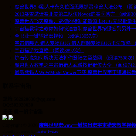
魔兽世界5.4猎人卡永久位面无限抓灵魂兽大法公布 （阅读1
2013暴雪邀请赛北美第二队伍Novoz的赛季感言 （阅读30
魔兽世界飞天魔像，贾德的特制能量源卡BUG无限批量生产
宇宙猎教学之教你如何快速复制魔兽世界按键宏到另外一个账
全职业一键输出宏视频 （阅读13057次）
宇宙猎曝光 猎人宠物BUG 猎人麒麟宠物BUG卡法攻略 （
宇宙猎游戏直播 （阅读8892次）
炉石传说如何解决无法将你登陆之至战网 （阅读7508次
魔兽世界教学之宇宙猎猎人武僧按键键位大全 （阅读742
最新熊猫人WoWModelViewer下载-魔兽世界宇宙猎海报教
联系宇宙猎
邮箱:502920630@qq.com
QQ:502920630
旺旺:侯一帆宇宙猎
Copyright © 2026
魔兽世界宏wow一键输出宏宇宙猎宏教学视频
Proudly powered by
fwater
.
fwater