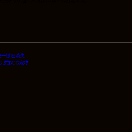
试服账号欢迎加入QQ群大家一起打副本玩。
统一键宏消失
头蛇BUG宠物