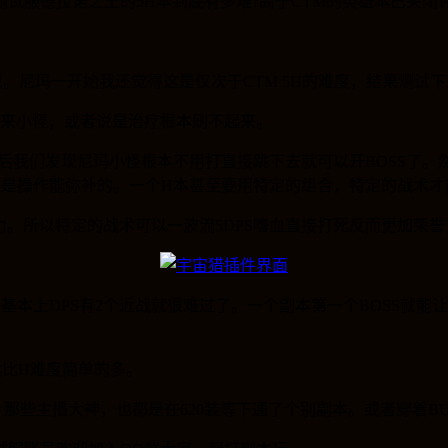
测试服德拉诺之王的5H本到底有多难?高于CTM的英雄本
已关闭
。尼玛一开始我还觉得这是仅次于CTM 5H的难度，结果测试下
过来小怪，或者说是治疗根本刷不起来。
后我们发现尼玛小怪根本不用打直接跳下去就可以开BOSS了。然后
经不是操作能弥补的。一个H本甚至要用特定的组合，特定的战术
压力。所以特定的战术可以一波流5DPS嗜血直接打死反而更加荣
基本上DPS有2个近战就很难过了。一个副本第一个BOSS就能
远比H难度简单的多。
。那些主播大神，也都是在620装等下通了个别副本。或者穿着B