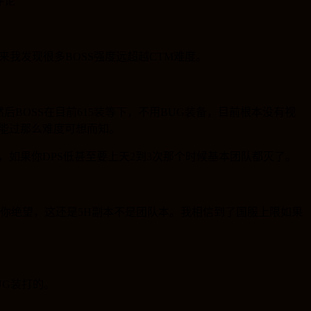
评论
来我发现很多BOSS强度远超越CTM难度。
BOSS在目前615装等下，不用BUG装备，目前根本没有视
才能过那么难度可想而知。
誉，如果你DPS低甚至要上天2到3次那个时候基本团队都灭了。
让你绝望，这还是5H副本不是团队本。我相信到了国服上限如果
UG装打的。