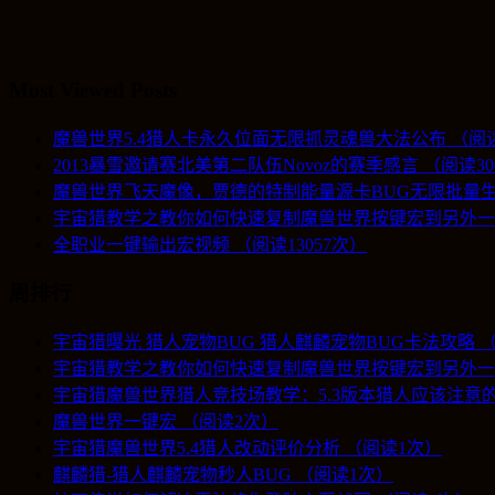
Most Viewed Posts
魔兽世界5.4猎人卡永久位面无限抓灵魂兽大法公布 （阅读1
2013暴雪邀请赛北美第二队伍Novoz的赛季感言 （阅读30
魔兽世界飞天魔像，贾德的特制能量源卡BUG无限批量生产
宇宙猎教学之教你如何快速复制魔兽世界按键宏到另外一个账
全职业一键输出宏视频 （阅读13057次）
周排行
宇宙猎曝光 猎人宠物BUG 猎人麒麟宠物BUG卡法攻略 
宇宙猎教学之教你如何快速复制魔兽世界按键宏到另外一
宇宙猎魔兽世界猎人竞技场教学：5.3版本猎人应该注意的
魔兽世界一键宏 （阅读2次）
宇宙猎魔兽世界5.4猎人改动评价分析 （阅读1次）
麒麟猎-猎人麒麟宠物秒人BUG （阅读1次）