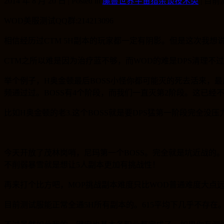
2014 年 8 月 20 日 | Posted in
魔兽世界宇宙猎杂谈技术类
|
目前
WOD美服测试QQ群:214213096
相信经历过CTM 5H副本的玩家都一定有阴影。但是这次我想说
CTM之所以难是因为治疗蓝不够，而WOD的难是DPS清理不
举个例子，H奥金顿最后BOSS小怪你都可能灭的死去活来，最
频通过过。BOSS有4个阶段，而我们一直灭第2阶段。这已
比如H奥金顿的老3.这个BOSS就是要DPS猛第一阶段完全没
今天开放了茂林岗哨，尼玛第一个BOSS。完全就是坑近战的。
不削弱暴雪就是想让5人副本更加有挑战性！
再来打个比方吧，MOP挑战副本难度只比WOD普通难度大点
目前测试服能正常全通5H所有副本的。615平均下几乎不存在