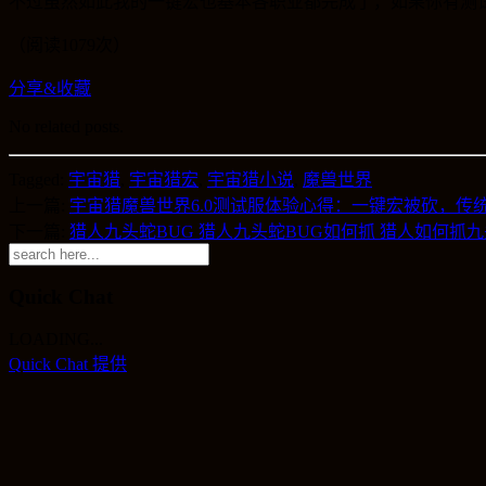
不过虽然如此我的一键宏也基本各职业都完成了，如果你有测
（阅读1079次）
分享&收藏
No related posts.
Tagged:
宇宙猎
,
宇宙猎宏
,
宇宙猎小说
,
魔兽世界
上一篇:
宇宙猎魔兽世界6.0测试服体验心得：一键宏被砍，传
下一篇:
猎人九头蛇BUG 猎人九头蛇BUG如何抓 猎人如何抓九
Quick Chat
LOADING...
Quick Chat 提供