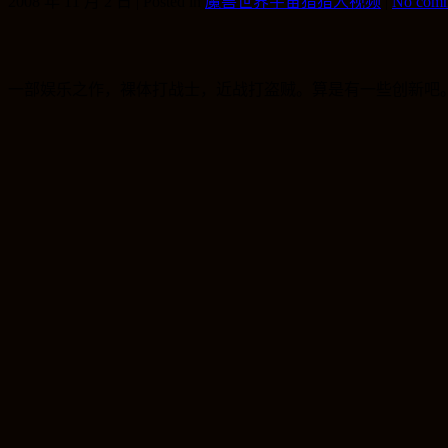
2008 年 11 月 2 日 | Posted in
魔兽世界宇宙猎猎人视频
|
No comm
一部娱乐之作，裸体打战士，近战打盗贼。算是有一些创新吧