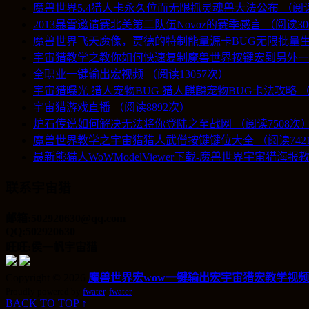
魔兽世界5.4猎人卡永久位面无限抓灵魂兽大法公布 （阅读1
2013暴雪邀请赛北美第二队伍Novoz的赛季感言 （阅读30
魔兽世界飞天魔像，贾德的特制能量源卡BUG无限批量生产
宇宙猎教学之教你如何快速复制魔兽世界按键宏到另外一个账
全职业一键输出宏视频 （阅读13057次）
宇宙猎曝光 猎人宠物BUG 猎人麒麟宠物BUG卡法攻略 （
宇宙猎游戏直播 （阅读8892次）
炉石传说如何解决无法将你登陆之至战网 （阅读7508次
魔兽世界教学之宇宙猎猎人武僧按键键位大全 （阅读742
最新熊猫人WoWModelViewer下载-魔兽世界宇宙猎海报教
联系宇宙猎
邮箱:502920630@qq.com
QQ:502920630
旺旺:侯一帆宇宙猎
Copyright © 2026
魔兽世界宏wow一键输出宏宇宙猎宏教学视频
Proudly powered by
fwater
.
fwater
BACK TO TOP ↑