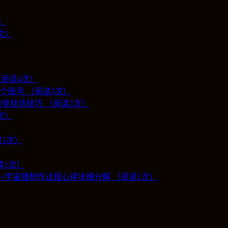
）
1次）
（阅读4次）
个账号 （阅读3次）
竞技场技巧 （阅读2次）
2次）
1次）
读1次）
3万+宇宙猎制作过程心得详细分解 （阅读1次）