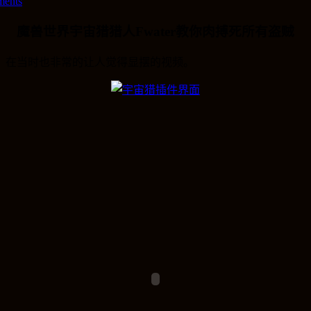
ents
魔兽世界宇宙猎猎人Fwater教你肉搏死所有盗贼
。在当时也非常的让人觉得显摆的视频。