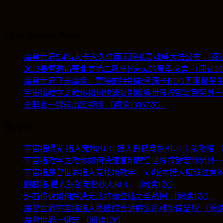
Most Viewed Posts
魔兽世界5.4猎人卡永久位面无限抓灵魂兽大法公布 （阅读1
2013暴雪邀请赛北美第二队伍Novoz的赛季感言 （阅读30
魔兽世界飞天魔像，贾德的特制能量源卡BUG无限批量生产
宇宙猎教学之教你如何快速复制魔兽世界按键宏到另外一个账
全职业一键输出宏视频 （阅读13057次）
周排行
宇宙猎曝光 猎人宠物BUG 猎人麒麟宠物BUG卡法攻略 
宇宙猎教学之教你如何快速复制魔兽世界按键宏到另外一
宇宙猎魔兽世界猎人竞技场教学：5.3版本猎人应该注意的
麒麟猎-猎人麒麟宠物秒人BUG （阅读1次）
炉石传说如何解决无法将你登陆之至战网 （阅读1次）
魔兽世界宇宙猎猎人技能综合讲解运用精华简洁版 （阅读
魔兽世界一键宏 （阅读1次）