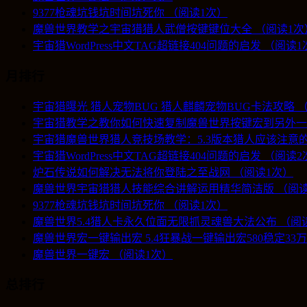
9377枪魂坑钱坑时间坑死你 （阅读1次）
魔兽世界教学之宇宙猎猎人武僧按键键位大全 （阅读1次
宇宙猎WordPress中文TAG超链接404问题的启发 （阅读
月排行
宇宙猎曝光 猎人宠物BUG 猎人麒麟宠物BUG卡法攻略 
宇宙猎教学之教你如何快速复制魔兽世界按键宏到另外一
宇宙猎魔兽世界猎人竞技场教学：5.3版本猎人应该注意的
宇宙猎WordPress中文TAG超链接404问题的启发 （阅读
炉石传说如何解决无法将你登陆之至战网 （阅读1次）
魔兽世界宇宙猎猎人技能综合讲解运用精华简洁版 （阅读
9377枪魂坑钱坑时间坑死你 （阅读1次）
魔兽世界5.4猎人卡永久位面无限抓灵魂兽大法公布 （阅
魔兽世界宏一键输出宏 5.4狂暴战一键输出宏580稳定3
魔兽世界一键宏 （阅读1次）
总排行