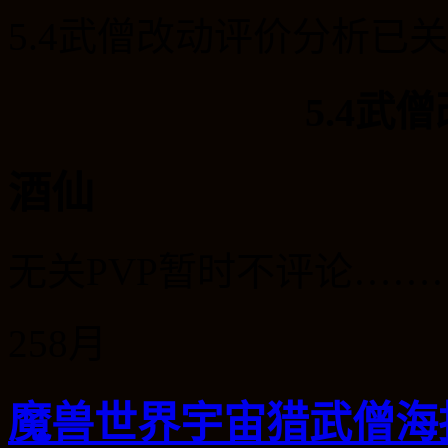
5.4武僧改动评价分析
已关
5.4武
酒仙
无关
PVP
暂时不评论
……
25
8月
魔兽世界宇宙猎武僧海