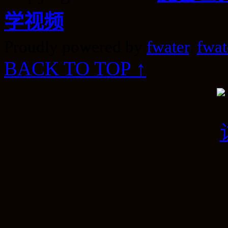
学视频
Proudly powered by
fwater
.
fwat
BACK TO TOP ↑