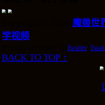
Copyright © 2026
魔兽世
学视频
Proudly powered by
fwater
.
fwat
BACK TO TOP ↑